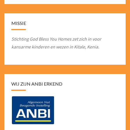
MISSIE
Stichting God Bless You Homes zet zich in voor
kansarme kinderen en wezen in Kitale, Kenia.
WIJ ZIJN ANBI ERKEND